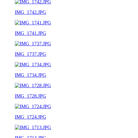
IMG_1742.JPG
IMG_1741.JPG
IMG_1737.JPG
IMG_1734.JPG
IMG_1728.JPG
IMG_1724.JPG
IMG_1713.JPG